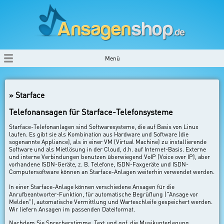
Menü
» Starface
Telefonansagen für Starface-Telefonsysteme
Starface-Telefonanlagen sind Softwaresysteme, die auf Basis von Linux
laufen. Es gibt sie als Kombination aus Hardware und Software (die
sogenannte Appliance), als in einer VM (Virtual Machine) zu installierende
Software und als Mietlösung in der Cloud, d.h. auf Internet-Basis. Externe
und interne Verbindungen benutzen überwiegend VoIP (Voice over IP), aber
vorhandene ISDN-Geräte, z. B. Telefone, ISDN-Faxgeräte und ISDN-
Computersoftware können an Starface-Anlagen weiterhin verwendet werden.
In einer Starface-Anlage können verschiedene Ansagen für die
Anrufbeantworter-Funktion, für automatische Begrüßung ("Ansage vor
Melden"), automatische Vermittlung und Warteschleife gespeichert werden.
Wir liefern Ansagen im passenden Dateiformat.
Nachdem Sie Sprecherstimme, Text und ggf. die Musikunterlegung